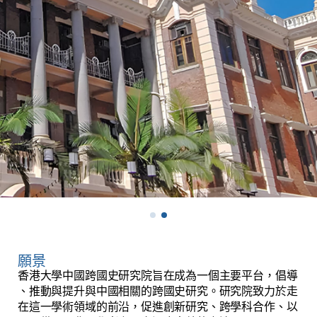
願景
香
港
大
學
中
國
跨
國
史
研
究
院
旨
在
成
為
一
個
主
要
平
台
，
倡
導
、
推
動
與
提
升
與
中
國
相
關
的
跨
國
史
研
究
。
研
究
院
致
力
於
走
在
這
一
學
術
領
域
的
前
沿
，
促
進
創
新
研
究
、
跨
學
科
合
作
、
以