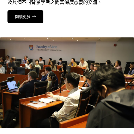
及
具
備
不
同
背
景
學
者
之
間
富
深
度
意
義
的
交
流
。
閱讀更多