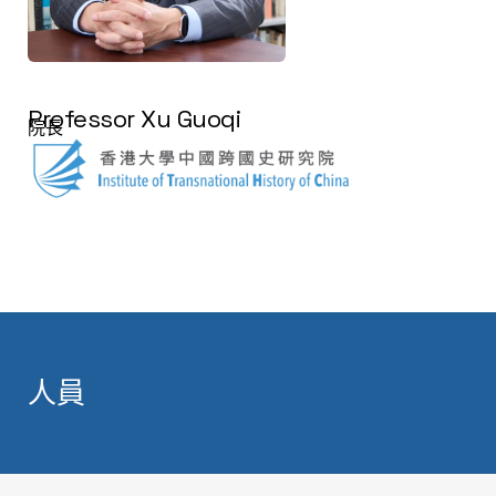
Professor Xu Guoqi
院長
人員